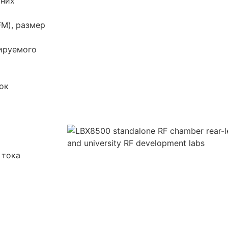
нних
M), размер
ируемого
ок
 тока