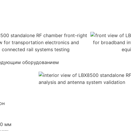
ледующим оборудованием
он
00 мм