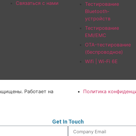
Связаться с нами
Тестирование
Bluetooth-
устройств
Тестирование
EMI/EMC
OTA-тестирование
(беспроводное)
Wifi | Wi-Fi 6E
защищены. Работает на
Политика конфиденц
Get In Touch