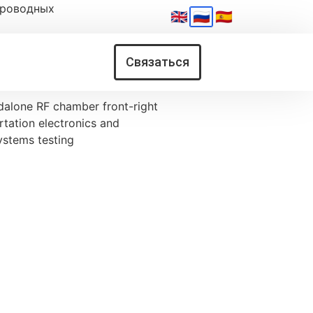
проводных
🇬🇧
🇷🇺
🇪🇸
Связаться