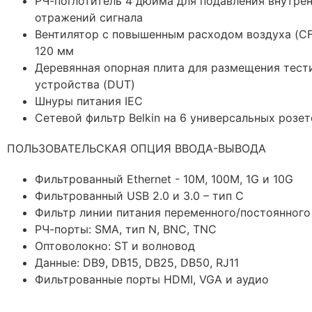
РЧ-поглотитель 4 дюйма для подавления внутре
отражений сигнала
Вентилятор с повышенным расходом воздуха (CF
120 мм
Деревянная опорная плита для размещения тест
устройства (DUT)
Шнуры питания IEC
Сетевой фильтр Belkin на 6 универсальных розет
ПОЛЬЗОВАТЕЛЬСКАЯ ОПЦИЯ ВВОДА-ВЫВОДА
Фильтрованный Ethernet - 10M, 100M, 1G и 10G
Фильтрованный USB 2.0 и 3.0 – тип C
Фильтр линии питания переменного/постоянного
РЧ-порты: SMA, тип N, BNC, TNC
Оптоволокно: ST и волновод
Данные: DB9, DB15, DB25, DB50, RJ11
Фильтрованные порты HDMI, VGA и аудио