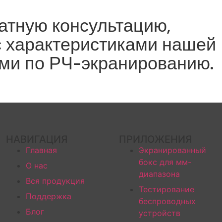
атную консультацию,
с характеристиками нашей
ми по РЧ-экранированию.
НАВИГАЦИЯ
ПРИЛОЖЕНИЯ
Главная
Экранированный
бокс для мм-
О нас
диапазона
Вся продукция
Тестирование
Поддержка
беспроводных
Блог
устройств