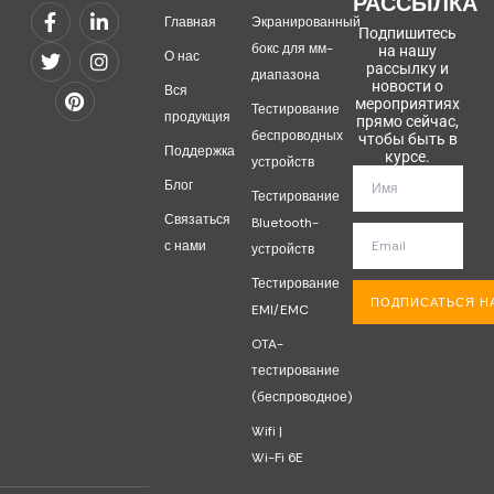
РАССЫЛКА
Главная
Экранированный
Подпишитесь
бокс для мм-
на нашу
О нас
рассылку и
диапазона
новости о
Вся
мероприятиях
Тестирование
продукция
прямо сейчас,
беспроводных
чтобы быть в
Поддержка
курсе.
устройств
Блог
Тестирование
Связаться
Bluetooth-
с нами
устройств
Тестирование
ПОДПИСАТЬСЯ Н
EMI/EMC
OTA-
тестирование
(беспроводное)
Wifi |
Wi-Fi 6E