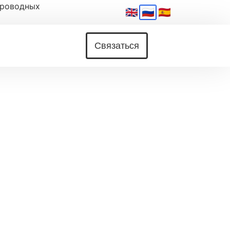
проводных
🇬🇧
🇷🇺
🇪🇸
Связаться