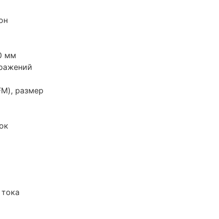
он
0 мм
тражений
M), размер
ок
 тока