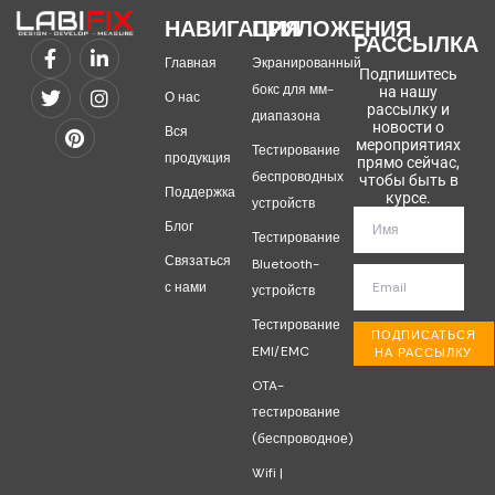
НАВИГАЦИЯ
ПРИЛОЖЕНИЯ
РАССЫЛКА
Главная
Экранированный
Подпишитесь
бокс для мм-
на нашу
О нас
рассылку и
диапазона
новости о
Вся
мероприятиях
Тестирование
продукция
прямо сейчас,
беспроводных
чтобы быть в
Поддержка
курсе.
устройств
Блог
Тестирование
Связаться
Bluetooth-
с нами
устройств
Тестирование
ПОДПИСАТЬСЯ
EMI/EMC
НА РАССЫЛКУ
OTA-
тестирование
(беспроводное)
Wifi |