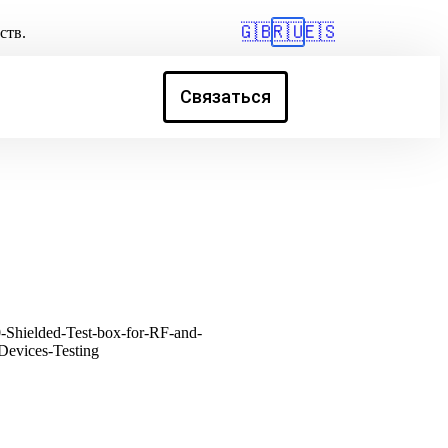
🇬🇧
🇷🇺
🇪🇸
ств.
Связаться