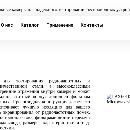
ьные камеры для надежного тестирования беспроводных устрой
О нас
Каталог
Применение
Контакты
 для тестирования радиочастотных и
качественной стали, а высококлассный
тренние отражения внутри камеры и может
радиочастотный корпус дополнен фильтром
нных. Превосходная конструкция делает его
еспечивает лучшую изоляцию для вашего
ь экранирования от радиочастотных помех,
остоянного тока, фильтрами линий передачи
/вывода, размеры, характеристики и т. д.
остями.