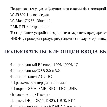
Поддержка текущих и будущих технологий беспроводной с
Wi-Fi 802.11 - все серии
Wi-Max, GNSS, Bluetooth
EMI, RFI тестирование
Тестирование устройств, эфирные измерения, предварите
НИОКР, проверка продукции, надежность характеристик, 
ПОЛЬЗОВАТЕЛЬСКИЕ ОПЦИИ ВВОДА-В
Фильтрованный Ethernet - 10M, 100M, 1G
Фильтрованные USB 2.0 и 3.0
Фильтр питания AC / DC
РЧ-разъемы для передачи сигнала
РЧ-порты: SMA, SMB, BNC, TNC, UHF.
Оптоволокно: ST волновод
Данные: DB9, DB15, DB25, DB50, RJ11
Фильтрованные порты HDMI, VGA и аудио