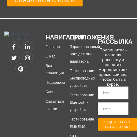
СВЯЗАТЬСЯ С НАМИ
НАВИГАЦИЯ
ПРИЛОЖЕНИЯ
РАССЫЛКА
Главная
Экранированный
Подпишитесь
бокс для мм-
на нашу
О нас
рассылку и
диапазона
новости о
Вся
мероприятиях
Тестирование
продукция
прямо сейчас,
беспроводных
чтобы быть в
Поддержка
курсе.
устройств
Блог
Тестирование
Связаться
Bluetooth-
с нами
устройств
Тестирование
ПОДПИСАТЬСЯ
EMI/EMC
НА РАССЫЛКУ
OTA-