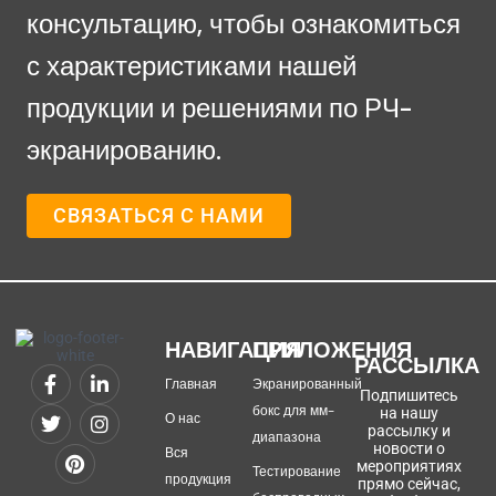
консультацию, чтобы ознакомиться
с характеристиками нашей
продукции и решениями по РЧ-
экранированию.
СВЯЗАТЬСЯ С НАМИ
НАВИГАЦИЯ
ПРИЛОЖЕНИЯ
РАССЫЛКА
Главная
Экранированный
Подпишитесь
бокс для мм-
на нашу
О нас
рассылку и
диапазона
новости о
Вся
мероприятиях
Тестирование
продукция
прямо сейчас,