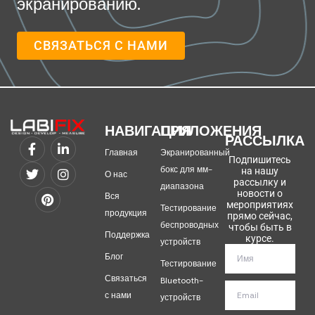
экранированию.
СВЯЗАТЬСЯ С НАМИ
НАВИГАЦИЯ
ПРИЛОЖЕНИЯ
РАССЫЛКА
Главная
Экранированный
Подпишитесь
бокс для мм-
на нашу
О нас
рассылку и
диапазона
новости о
Вся
мероприятиях
Тестирование
продукция
прямо сейчас,
беспроводных
чтобы быть в
Поддержка
курсе.
устройств
Блог
Тестирование
Связаться
Bluetooth-
с нами
устройств