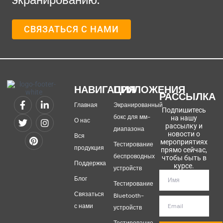
СВЯЗАТЬСЯ С НАМИ
НАВИГАЦИЯ
ПРИЛОЖЕНИЯ
РАССЫЛКА
Главная
Экранированный
Подпишитесь
бокс для мм-
на нашу
О нас
рассылку и
диапазона
новости о
Вся
мероприятиях
Тестирование
продукция
прямо сейчас,
беспроводных
чтобы быть в
Поддержка
курсе.
устройств
Блог
Тестирование
Связаться
Bluetooth-
с нами
устройств