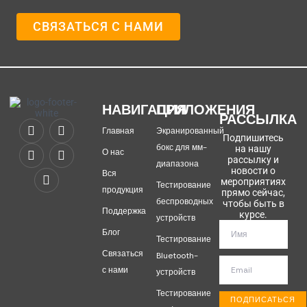
СВЯЗАТЬСЯ С НАМИ
НАВИГАЦИЯ
ПРИЛОЖЕНИЯ
РАССЫЛКА
Главная
Экранированный
Подпишитесь
бокс для мм-
на нашу
О нас
рассылку и
диапазона
новости о
Вся
мероприятиях
Тестирование
продукция
прямо сейчас,
беспроводных
чтобы быть в
Поддержка
курсе.
устройств
Блог
Тестирование
Связаться
Bluetooth-
с нами
устройств
Тестирование
ПОДПИСАТЬСЯ