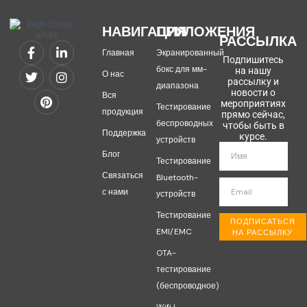
НАВИГАЦИЯ
ПРИЛОЖЕНИЯ
РАССЫЛКА
Главная
Экранированный
Подпишитесь
бокс для мм-
на нашу
О нас
рассылку и
диапазона
новости о
Вся
мероприятиях
Тестирование
продукция
прямо сейчас,
беспроводных
чтобы быть в
Поддержка
курсе.
устройств
Блог
Тестирование
Связаться
Bluetooth-
с нами
устройств
Тестирование
ПОДПИСАТЬСЯ
EMI/EMC
НА РАССЫЛКУ
OTA-
тестирование
(беспроводное)
Wifi |