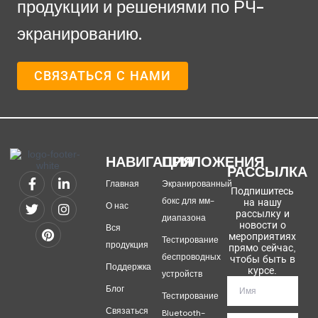
продукции и решениями по РЧ-
экранированию.
СВЯЗАТЬСЯ С НАМИ
НАВИГАЦИЯ
ПРИЛОЖЕНИЯ
РАССЫЛКА
Главная
Экранированный
Подпишитесь
бокс для мм-
на нашу
О нас
рассылку и
диапазона
новости о
Вся
мероприятиях
Тестирование
продукция
прямо сейчас,
беспроводных
чтобы быть в
Поддержка
курсе.
устройств
Блог
Тестирование
Связаться
Bluetooth-