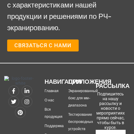
с характеристиками нашей
продукции и решениями по РЧ-
экранированию.
СВЯЗАТЬСЯ С НАМИ
НАВИГАЦИЯ
ПРИЛОЖЕНИЯ
РАССЫЛКА
Главная
Экранированный
Подпишитесь
бокс для мм-
на нашу
О нас
рассылку и
диапазона
новости о
Вся
мероприятиях
Тестирование
продукция
прямо сейчас,
беспроводных
чтобы быть в
Поддержка
курсе.
устройств