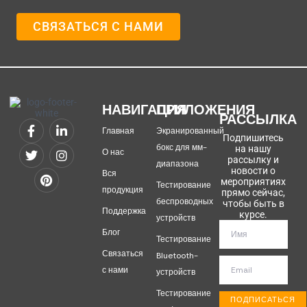
СВЯЗАТЬСЯ С НАМИ
НАВИГАЦИЯ
ПРИЛОЖЕНИЯ
РАССЫЛКА
Главная
Экранированный
Подпишитесь
бокс для мм-
на нашу
О нас
рассылку и
диапазона
новости о
Вся
мероприятиях
Тестирование
продукция
прямо сейчас,
беспроводных
чтобы быть в
Поддержка
курсе.
устройств
Блог
Тестирование
Связаться
Bluetooth-
с нами
устройств
Тестирование
ПОДПИСАТЬСЯ