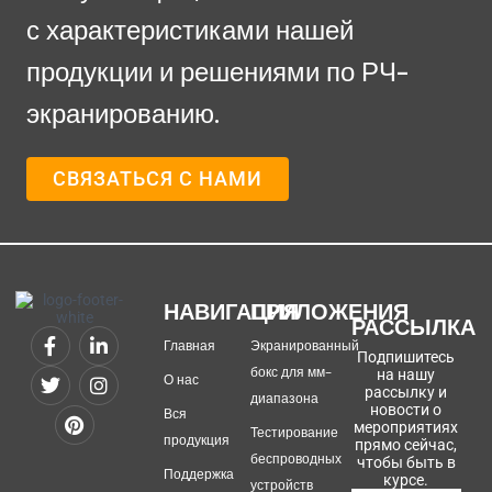
с характеристиками нашей
продукции и решениями по РЧ-
экранированию.
СВЯЗАТЬСЯ С НАМИ
НАВИГАЦИЯ
ПРИЛОЖЕНИЯ
РАССЫЛКА
Главная
Экранированный
Подпишитесь
бокс для мм-
на нашу
О нас
рассылку и
диапазона
новости о
Вся
мероприятиях
Тестирование
продукция
прямо сейчас,
беспроводных
чтобы быть в
Поддержка
курсе.
устройств