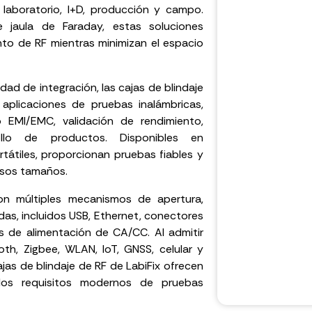
 laboratorio, I+D, producción y campo.
 jaula de Faraday, estas soluciones
to de RF mientras minimizan el espacio
idad de integración, las cajas de blindaje
aplicaciones de pruebas inalámbricas,
o EMI/EMC, validación de rendimiento,
llo de productos. Disponibles en
átiles, proporcionan pruebas fiables y
ersos tamaños.
on múltiples mecanismos de apertura,
adas, incluidos USB, Ethernet, conectores
as de alimentación de CA/CC. Al admitir
th, Zigbee, WLAN, IoT, GNSS, celular y
jas de blindaje de RF de LabiFix ofrecen
 los requisitos modernos de pruebas