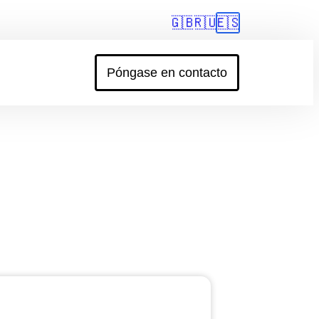
🇬🇧
🇷🇺
🇪🇸
Póngase en contacto