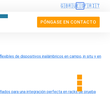
🇬🇧
🇷🇺
🇪🇸
🇫🇷
🇮🇹
PÓNGASE EN CONTACTO
flexibles de dispositivos inalámbricos en campo, in situ y en
eñados para una integración perfecta en racks de prueba