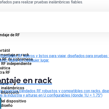
eñados para realizar pruebas inalámbricas fiables.
indaje de RF
rtátil
a montaje en rack
blindados RF ligeros y listos para viajar, diseñados para pruebas 
a RF de sobremesa
nto fiable en cualquier lugar.
 RF independiente
mática
tra RF
ntaje en rack
Wave
 inalámbricos
ix: recintos blindados RF robustos y compatibles con racks, dis
s Bluetooth
 la industria y alturas en U configurables (donde 1U = 1.75")
del dispositivo
l diseño