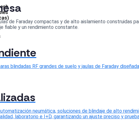
mesa
Mesh
bles
cas)
las de Faraday compactas y de alto aislamiento construidas para
e fiable y un rendimiento constante.
s
ndiente
aras blindadas RF grandes de suelo y jaulas de Faraday diseñad
lizadas
automatización neumática, soluciones de blindaje de alto rendi
idad, laboratorio e I+D, garantizando un ajuste preciso y prueba