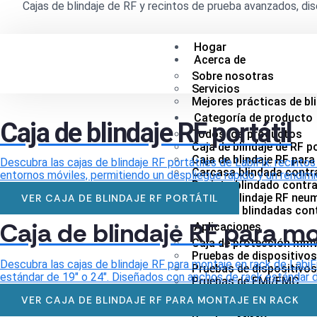
Cajas de blindaje de RF y recintos de prueba avanzados, dis
Hogar
Acerca de
Sobre nosotras
Servicios
Mejores prácticas de bl
Categoría de producto
Caja de blindaje RF portátil
Todos los productos
Caja de blindaje de RF po
Caja de blindaje RF par
Descubra las cajas de blindaje RF portátiles de LabiFix: recintos 
Carcasa blindada contr
entornos móviles, permitiendo un despliegue rápido y un rendimie
Recinto blindado contra
Caja de blindaje RF neu
VER CAJA DE BLINDAJE RF PORTÁTIL
Cámaras blindadas con
Caja de blindaje RF para mo
Aplicaciones
Caja de protección mm
Pruebas de dispositivos
Descubra las cajas de blindaje RF para montaje en rack de LabiF
Pruebas de dispositivo
estándar de 19" o 24". Diseñados con anchos de rack estándar de
Pruebas de EMI/EMC
Pruebas de rendimiento 
VER CAJA DE BLINDAJE RF PARA MONTAJE EN RACK
Prueba de validación de